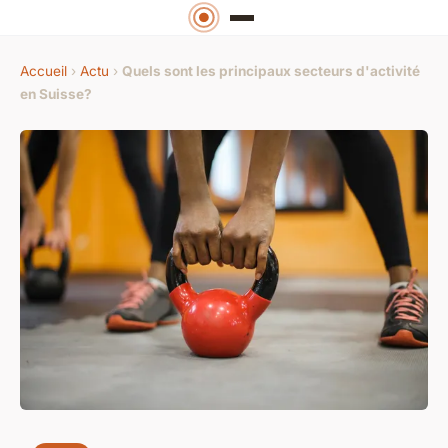
Accueil
›
Actu
›
Quels sont les principaux secteurs d'activité
en Suisse?