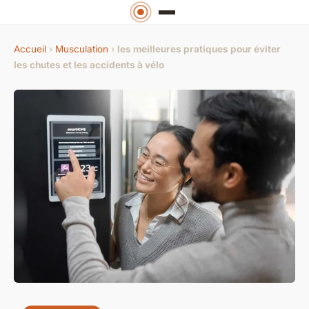
Accueil
›
Musculation
›
les meilleures pratiques pour éviter
les chutes et les accidents à vélo