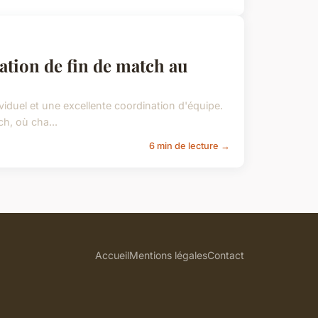
uation de fin de match au
viduel et une excellente coordination d'équipe.
h, où cha...
6 min de lecture →
Accueil
Mentions légales
Contact