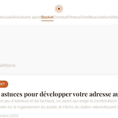
Accueil
Actu
Autre sport
Basket
Combat
Fitness
Foot
Musculation
Vél
étitions
KET
 astuces pour développer votre adresse au
 un jeu d'adresse et de tactique, un sport qui exige la combinaison d
rrain où le rugissement du public et l'écho du ballon rebondissant s
embre 2023