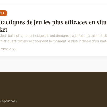
KET
 tactiques de jeu les plus efficaces en sit
ket
sket-ball est un sport exigeant qui demande à la fois du talent indi
rnier quart-temps est souvent le moment le plus intense d'un matc
embre 2023
s sportives