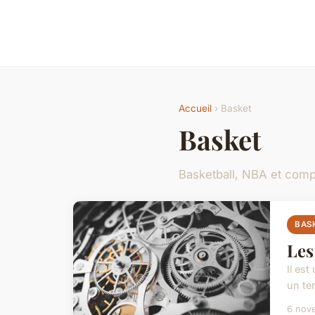
Accueil
› Basket
Basket
Basketball, NBA et comp
BAS
Les
Il est
un te
6 nov