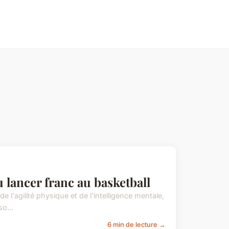
o
 lancer franc au basketball
e l'agilité physique et de l'intelligence mentale,
o...
6 min de lecture →