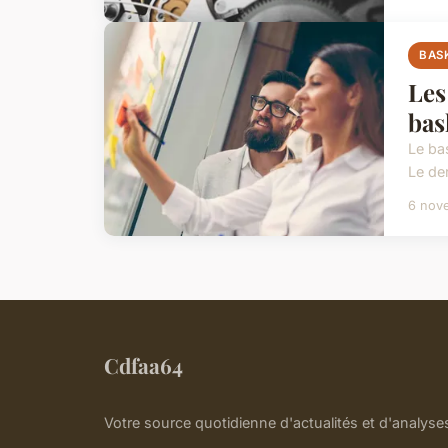
BAS
Les
bas
Le ba
Le de
6 nov
Cdfaa64
Votre source quotidienne d'actualités et d'analyse