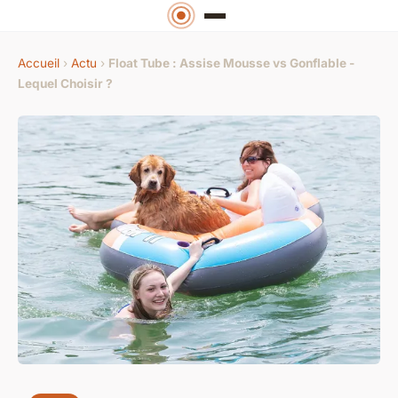
Accueil
›
Actu
›
Float Tube : Assise Mousse vs Gonflable -
Lequel Choisir ?