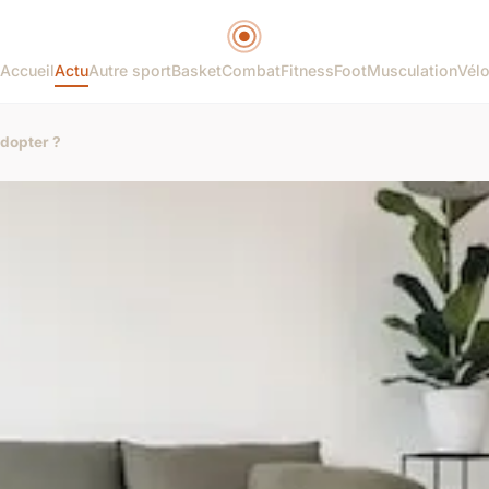
Accueil
Actu
Autre sport
Basket
Combat
Fitness
Foot
Musculation
Vél
adopter ?