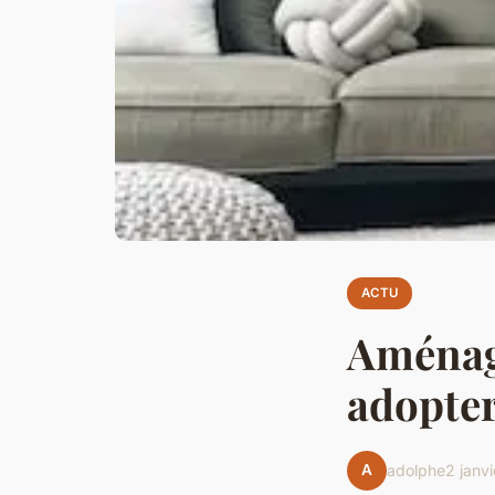
ACTU
Aménage
adopter
A
adolphe
2 janv