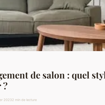
ment de salon : quel sty
 ?
ier 2023
2 min de lecture