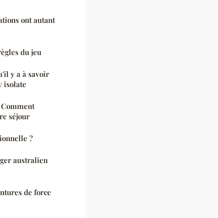
ations ont autant
ègles du jeu
'il y a à savoir
 isolate
 : Comment
tre séjour
ionnelle ?
rger australien
intures de force