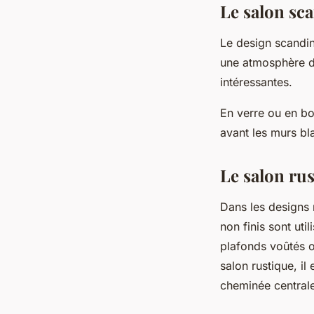
Le salon sc
Le design scandin
une atmosphère dé
intéressantes.
En verre ou en boi
avant les murs bla
Le salon ru
Dans les designs 
non finis sont ut
plafonds voûtés o
salon rustique, i
cheminée central